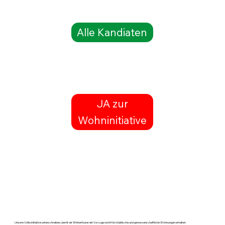
Alle Kandiaten
JA zur
Wohninitiative
Unsere Volksinitiative unterschreiben, damit wir Winterthurer ein Vorzugsrecht für städtische und genossenschaftliche Wohnungen erhalten