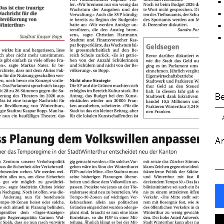
Be
An